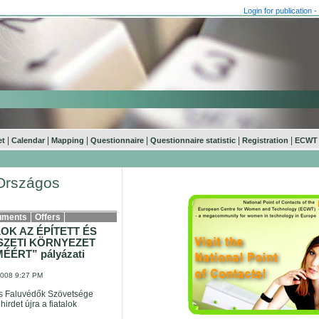
Login for publication
|
|
|
|
|
|
et
Calendar
Mapping
Questionnaire
Questionnaire statistic
Registration
ECWT 
Országos
uments
Offers
LOK AZ ÉPÍTETT ÉS
ZETI KÖRNYEZET
ÉÉRT” pályázati
2008 9:27 PM
és Faluvédők Szövetsége
hirdet újra a fiatalok