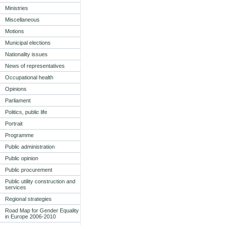
Ministries
Miscellaneous
Motions
Municipal elections
Nationality issues
News of representatives
Occupational health
Opinions
Parliament
Politics, public life
Portrait
Programme
Public administration
Public opinion
Public procurement
Public utility construction and
services
Regional strategies
Road Map for Gender Equality
in Europe 2006-2010