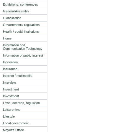
Exhibitions, conferences
General Assembly
Globalization
Governmental regulations
Health / social institutions
Home
Information and
Communication Technology
Information of public interest
Innovation
Insurance
Internet / multimedia
Interview
Investment
Investment
Laws, decrees, regulation
Leisure time
Lifestyle
Local government
Mayor's Office