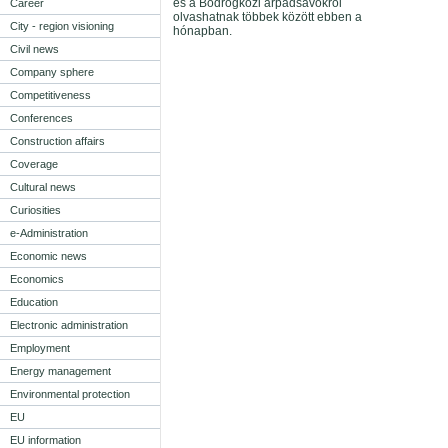
és a Bodrogközi árpádsávokról
Career
olvashatnak többek között ebben a
City - region visioning
hónapban.
Civil news
Company sphere
Competitiveness
Conferences
Construction affairs
Coverage
Cultural news
Curiosities
e-Administration
Economic news
Economics
Education
Electronic administration
Employment
Energy management
Environmental protection
EU
EU information