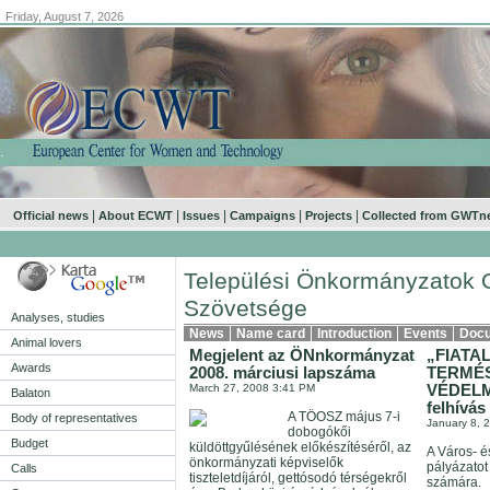
Friday, August 7, 2026
.
|
|
|
|
|
Official news
About ECWT
Issues
Campaigns
Projects
Collected from GWTn
Települési Önkormányzatok 
Szövetsége
Analyses, studies
News
Name card
Introduction
Events
Doc
Animal lovers
Megjelent az ÖNnkormányzat
„FIATA
Awards
2008. márciusi lapszáma
TERMÉS
March 27, 2008 3:41 PM
VÉDELM
Balaton
felhívás
A TÖOSZ május 7-i
Body of representatives
January 8, 
dobogókői
Budget
küldöttgyűlésének előkészítéséről, az
A Város- 
önkormányzati képviselők
pályázatot 
Calls
tiszteletdíjáról, gettósodó térségekről
számára.