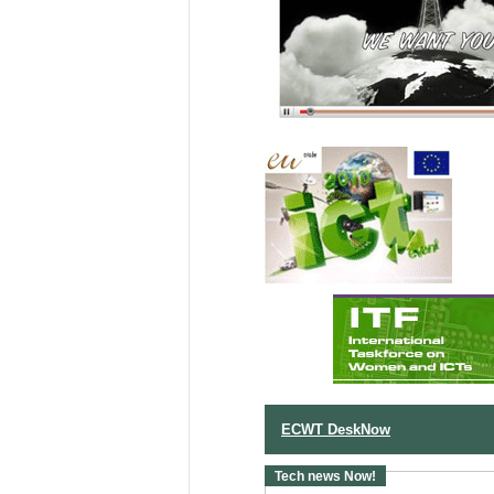
ECWT DeskNow
Tech news Now!