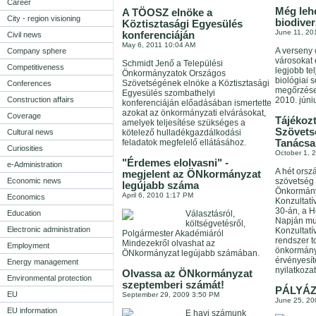
Career
Még lehe
A TÖOSZ elnöke a
City - region visioning
biodiver
Köztisztasági Egyesülés
June 11, 20
konferenciáján
Civil news
May 6, 2011 10:04 AM
A verseny 
Company sphere
városokat 
Schmidt Jenő a Települési
Competitiveness
legjobb tel
Önkormányzatok Országos
biológiai s
Szövetségének elnöke a Köztisztasági
Conferences
megőrzése
Egyesülés szombathelyi
Construction affairs
2010. júni
konferenciáján előadásában ismertette
azokat az önkormányzati elvárásokat,
Coverage
Tájékoz
amelyek teljesítése szükséges a
Szövets
Cultural news
kötelező hulladékgazdálkodási
feladatok megfelelő ellátásához.
Tanácsa
Curiosities
October 1, 
"Érdemes elolvasni" -
e-Administration
A hét ors
megjelent az ÖNkormányzat
Economic news
szövetség 
legújabb száma
Önkormány
April 6, 2010 1:17 PM
Economics
Konzultat
30-án, a 
Education
Választásról,
Napján mun
költségvetésről,
Electronic administration
Konzultatí
Polgármester Akadémiáról
rendszer t
Mindezekről olvashat az
Employment
önkormány
ÖNkormányzat legújabb számában.
érvényesít
Energy management
nyilatkozat
Olvassa az ÖNkormányzat
Environmental protection
szeptemberi számát!
PÁLYÁZ
EU
September 29, 2009 3:50 PM
June 25, 20
EU information
E havi számunk