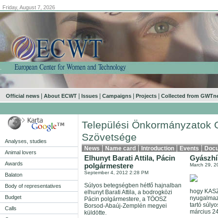
Friday, August 7, 2026
.
|
|
|
|
|
Official news
About ECWT
Issues
Campaigns
Projects
Collected from GWTn
Települési Önkormányzatok 
Szövetsége
Analyses, studies
News
Name card
Introduction
Events
Doc
Animal lovers
Elhunyt Barati Attila, Pácin
Gyászhí
Awards
polgármestere
March 29, 2
September 4, 2012 2:28 PM
Balaton
Súlyos betegségben hétfő hajnalban
Body of representatives
hogy KAS
elhunyt Barati Attila, a bodrogközi
Budget
nyugalmaz
Pácin polgármestere, a TÖOSZ
tartó súly
Borsod-Abaúj-Zemplén megyei
Calls
március 24
küldötte.