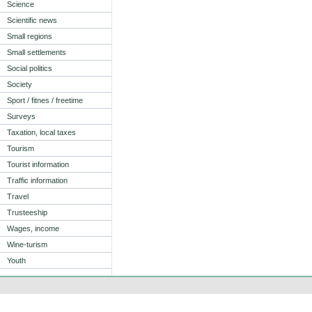
Science
Scientific news
Small regions
Small settlements
Social politics
Society
Sport / fitnes / freetime
Surveys
Taxation, local taxes
Tourism
Tourist information
Traffic information
Travel
Trusteeship
Wages, income
Wine-turism
Youth