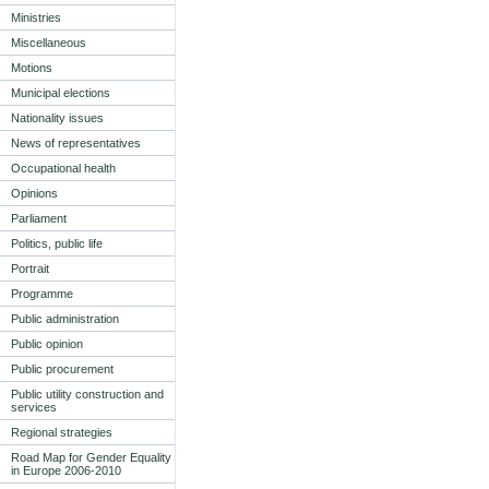
Ministries
Miscellaneous
Motions
Municipal elections
Nationality issues
News of representatives
Occupational health
Opinions
Parliament
Politics, public life
Portrait
Programme
Public administration
Public opinion
Public procurement
Public utility construction and
services
Regional strategies
Road Map for Gender Equality
in Europe 2006-2010