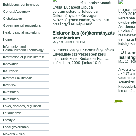
címlaphőse Molnár
Exhibitions, conferences
Gyula, Budapest Újbuda
program no
polgármestere, a Települési
General Assembly
2009-2010
Önkormányzatok Országos
keretében 
Globalization
Szövetségének elnöke, szocialista
októberéb
országgyűlési képviselő.
Governmental regulations
Akadémia O
az Akadém
Health / social institutions
Elektronikus (ön)kormányzás
részleteze
szeminárium
tréning ta
Home
May 19, 2009 1:20 PM
kidolgozás
Information and
A Francia-Magyar Kezdeményezések
Communication Technology
"ÚT a m
Egyesülete szervezésében kerül
learning
Information of public interest
megrendezésre Budapesti Francia
May 13, 20
Intézetben, 2009. június 10-én.
Innovation
A Foglalko
Insurance
az "ÚT a 
valamint a
Internet / multimedia
Adatbázis
Interview
kapcsolatb
ismeretáta
Investment
Investment
Laws, decrees, regulation
Leisure time
Lifestyle
Local government
Mayor's Office