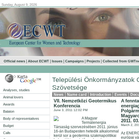
Sunday, August 9, 2026
.
|
|
|
|
|
Official news
About ECWT
Issues
Campaigns
Projects
Collected from GWTn
Települési Önkormányzatok 
Szövetsége
Analyses, studies
News
Name card
Introduction
Events
Doc
Animal lovers
VII. Nemzetközi Geotermikus
A fennta
Awards
Konferencia
energia
June 3, 2011 12:02 PM
Polgárm
Balaton
Magyaro
A Magyar
Body of representatives
2011. 03.
Termálenergia
March 2, 20
Budget
Társaság szervezésében 2011. június
16-án Budapesten hetedik alkalommal
Calls
Az ENERGI
kerül sor a geotermia szakmapolitikai
európai v