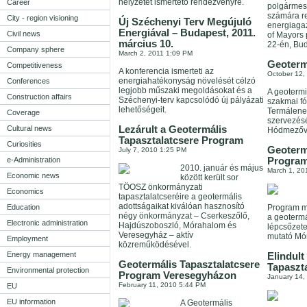
helyzetét ismertető rendezvényre.
Career
polgármes
számára re
City - region visioning
Új Széchenyi Terv Megújuló
energiaga
Energiával – Budapest, 2011.
Civil news
of Mayors 
március 10.
22-én, Bu
Company sphere
March 2, 2011 1:09 PM
Geoterm
Competitiveness
A konferencia ismerteti az
October 12,
energiahatékonyság növelését célzó
Conferences
legjobb műszaki megoldásokat és a
A geotermi
Construction affairs
Széchenyi-terv kapcsolódó új pályázati
szakmai fó
lehetőségeit.
Termálene
Coverage
szervezés
Cultural news
Lezárult a Geotermális
Hódmezőv
Tapasztalatcsere Program
Curiosities
Geoterm
July 7, 2010 1:25 PM
e-Administration
Progra
2010. január és május
March 1, 20
Economic news
között került sor
TÖOSZ önkormányzati
Economics
tapasztalatcseréire a geotermális
adottságaikat kiválóan hasznosító
Education
Program m
négy önkormányzat – Cserkeszőlő,
a geotermá
Electronic administration
Hajdúszoboszló, Mórahalom és
lépcsőzete
Veresegyház – aktív
mutató Mór
Employment
közreműködésével.
Energy management
Elindult
Geotermális Tapasztalatcsere
Tapaszt
Environmental protection
Program Veresegyházon
January 14,
February 11, 2010 5:44 PM
EU
EU information
A Geotermális