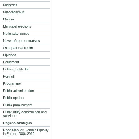
Ministries
Miscellaneous
Motions
Municipal elections
Nationality issues
News of representatives
Occupational health
Opinions
Parliament
Politics, public life
Portrait
Programme
Public administration
Public opinion
Public procurement
Public utility construction and
services
Regional strategies
Road Map for Gender Equality
in Europe 2006-2010