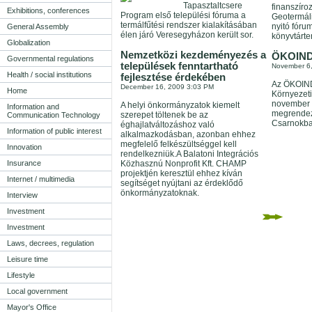
Tapasztaltcsere
finanszíro
Exhibitions, conferences
Program első települési fóruma a
Geotermál
termálfűtési rendszer kialakításában
nyitó fóru
General Assembly
élen járó Veresegyházon került sor.
könyvtárt
Globalization
Nemzetközi kezdeményezés a
ÖKOIN
Governmental regulations
települések fenntartható
November 6
Health / social institutions
fejlesztése érdekében
Az ÖKOIN
December 16, 2009 3:03 PM
Home
Környezeti
november 1
A helyi önkormányzatok kiemelt
Information and
megrende
szerepet töltenek be az
Communication Technology
Csarnokba
éghajlatváltozáshoz való
Information of public interest
alkalmazkodásban, azonban ehhez
megfelelő felkészültséggel kell
Innovation
rendelkezniük.A Balatoni Integrációs
Insurance
Közhasznú Nonprofit Kft. CHAMP
projektjén keresztül ehhez kíván
Internet / multimedia
segítséget nyújtani az érdeklődő
önkormányzatoknak.
Interview
Investment
Investment
Laws, decrees, regulation
Leisure time
Lifestyle
Local government
Mayor's Office