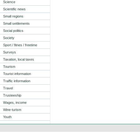
Science
Scientific news
Small regions
Small settlements
Social politics
Society
Sport / fitnes / freetime
Surveys
Taxation, local taxes
Tourism
Tourist information
Traffic information
Travel
Trusteeship
Wages, income
Wine-turism
Youth